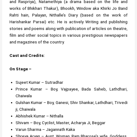
and Raspriya), Natamethiya (a drama based on the life and
works of Bhikhari Thakur), Bhookh, Window aka Khirki Jo Band
Rahti hain, Palayan, Nithalle’s Diary (based on the work of
Harishankar Parsai) etc. He is actively Writing and publishing
stories and poems along with publication of articles on theatre,
film and other social topics in various prestigious newspapers
and magazines of the country.
Cast and Credits:
On Stage –
Sujeet Kumar – Sutradhar
Prince Kumar – Boy, Vajpayee, Bada Saheb, Lathdhari,
Chaiwala
Gulshan Kumar – Boy, Ganesi, Shiv Shankar, Lathdhari, Trivedi
ji, Chaiwala
Abhishek Kumar – Nithalla
Shivam – Boy, Cyclist, Master, Acharya Ji, Beggar
Varun Sharma – Jagannath Kaka
Shreya Aryan – Aunt, Woman, Ram Bharose’s wife, Goddess,