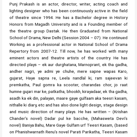
Punj Prakash is an actor, director, writer, acting coach and
lighting designer who has been continuously active in the field
of theatre since 1994. He has a Bachelor degree in History
Honors from Magadh University and is a Founding member of
the theatre group Dastak. He then Graduated from National
School of Drama, New Delhi (Session 2004 – 07). He continued
Working as a professional actor in National School of Drama
Repertory from 2007-12. Till now, he has worked with many
eminent actors and theatre artists of the country. He has
directed plays – ek aur durghatana, Marnoprant, ek tha gadha,
andher nagri, ye admi ye chuhe, mere sapne wapas Karo,
gujarat, Haye sapna re, Leela nandlal ki, ram sajeevan ki
premkatha, Paul gomra ka scooter, charandas chor, jo raat
humne gujari mar ke, patkatha, bhookh, kirayadaar, ek tha gadha,
asadh ka ek din, palayan, maare gaye gulfaam aka teesri kasam,
nithalle ki diary, etc and has also done light design, stage design
and music direction of many plays. He has written – (Krishan
Chander’s novel) Dadar pul ke bacche, (Mahasweta Devi’s
novel) Baniya Bahu, Mare Gaye Gulfam urf Teesri Kasam, (based
on Phanishwarnath Renu’s novel Parati Parikatha, Teesri Kasam