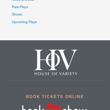
Past Plays
Shows
Upcoming Plays
BOOK TICKETS ONLINE