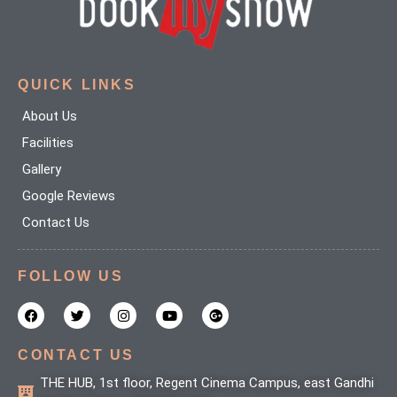
QUICK LINKS
About Us
Facilities
Gallery
Google Reviews
Contact Us
FOLLOW US
F
T
I
Y
G
a
w
n
o
o
c
i
s
u
o
e
t
t
t
g
b
t
a
u
l
CONTACT US
o
e
g
b
e
o
r
r
e
-
THE HUB, 1st floor, Regent Cinema Campus, east Gandhi
k
a
p