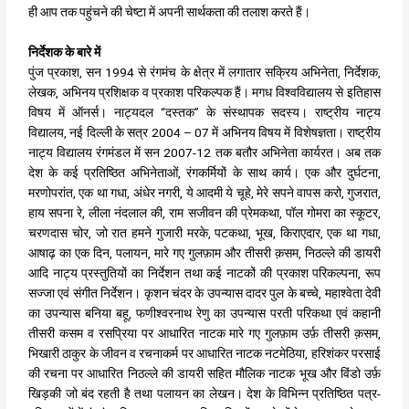
ही आप तक पहुंचने की चेष्टा में अपनी सार्थकता की तलाश करते हैं।
निर्देशक के बारे में
पुंज प्रकाश, सन 1994 से रंगमंच के क्षेत्र में लगातार सक्रिय अभिनेता, निर्देशक,
लेखक, अभिनय प्रशिक्षक व प्रकाश परिकल्पक हैं। मगध विश्वविद्यालय से इतिहास
विषय में ऑनर्स। नाट्यदल “दस्तक” के संस्थापक सदस्य। राष्ट्रीय नाट्य
विद्यालय, नई दिल्ली के सत्र 2004 – 07 में अभिनय विषय में विशेषज्ञता। राष्ट्रीय
नाट्य विद्यालय रंगमंडल में सन 2007-12 तक बतौर अभिनेता कार्यरत। अब तक
देश के कई प्रतिष्ठित अभिनेताओं, रंगकर्मियों के साथ कार्य। एक और दुर्घटना,
मरणोपरांत, एक था गधा, अंधेर नगरी, ये आदमी ये चूहे, मेरे सपने वापस करो, गुजरात,
हाय सपना रे, लीला नंदलाल की, राम सजीवन की प्रेमकथा, पॉल गोमरा का स्कूटर,
चरणदास चोर, जो रात हमने गुजारी मरके, पटकथा, भूख, किराएदार, एक था गधा,
आषाढ़ का एक दिन, पलायन, मारे गए गुलफ़ाम और तीसरी क़सम, निठल्ले की डायरी
आदि नाट्य प्रस्तुतियों का निर्देशन तथा कई नाटकों की प्रकाश परिकल्पना, रूप
सज्जा एवं संगीत निर्देशन। कृशन चंदर के उपन्यास दादर पुल के बच्चे, महाश्वेता देवी
का उपन्यास बनिया बहू, फणीश्वरनाथ रेणु का उपन्यास परती परिकथा एवं कहानी
तीसरी कसम व रसप्रिया पर आधारित नाटक मारे गए गुलफ़ाम उर्फ़ तीसरी क़सम,
भिखारी ठाकुर के जीवन व रचनाकर्म पर आधारित नाटक नटमेठिया, हरिशंकर परसाई
की रचना पर आधारित निठल्ले की डायरी सहित मौलिक नाटक भूख और विंडो उर्फ़
खिड़की जो बंद रहती है तथा पलायन का लेखन। देश के विभिन्न प्रतिष्ठित पत्र-